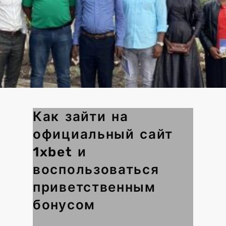
Как зайти на
официальный сайт
1xbet и
воспользоваться
приветственным
бонусом