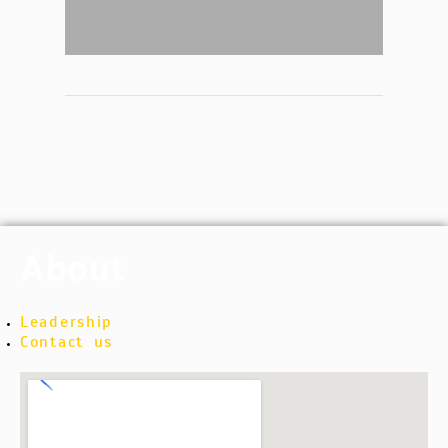
About
Leadership
Contact us