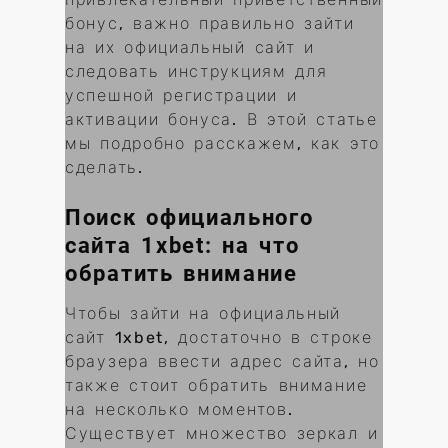
бонус, важно правильно зайти
на их официальный сайт и
следовать инструкциям для
успешной регистрации и
активации бонуса. В этой статье
мы подробно расскажем, как это
сделать.
Поиск официального
сайта 1xbet: на что
обратить внимание
Чтобы зайти на официальный
сайт 1xbet, достаточно в строке
браузера ввести адрес сайта, но
также стоит обратить внимание
на несколько моментов.
Существует множество зеркал и