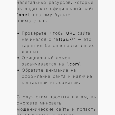
нелегальных ресурсов, которые
выглядят как официальный сайт
1xbet, поэтому будьте
внимательны.
Проверьте, чтобы URL сайта
начинался с “https://” — это
гарантия безопасности ваших
данных.
Официальный домен
заканчивается на “.com”.
Обратите внимание на
оформление сайта и наличие
контактной информации.
Следуя этим простым шагам, вы
сможете миновать
мошеннические сайты и попасть