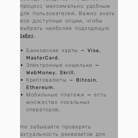
процесс максимально удобным
для пользователей. Важно знать
все доступные опции, чтобы
выбрать наиболее подходящую
1хбет
.
Банковские карты — Visa,
MasterCard.
Электронные кошельки —
WebMoney, Skrill.
Криптовалюты — Bitcoin,
Ethereum.
Мобильные платежи — есть
множество локальных
операторов.
Не забывайте проверять
актуальность реквизитов для