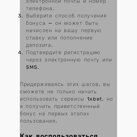
электронной почты и номер
телефона.
Выберите способ получения
бонуса — он может быть
начислен на вашу первую
ставку или пополнение
депозита.
Подтвердите регистрацию
через электронную почту или
SMS.
Придерживаясь этих шагов, вы
сможете не только начать
использовать сервисы 1xbet, но
и получить приветственный
бонус на первых этапах
пользования.
Как воспользоваться