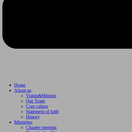
Home
About us
Vision&Mission
Our Team
Core values
Statement of faith
History
Ministries
Chapter meeting