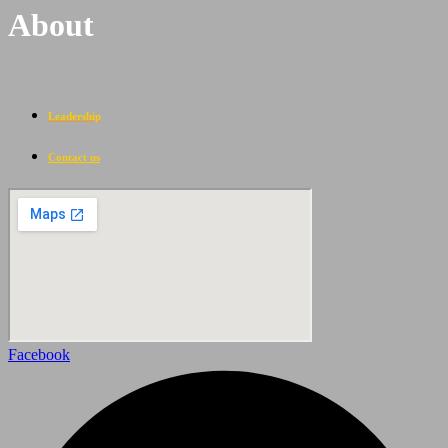
About
Leadership
Contact us
Facebook