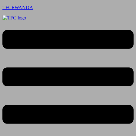
TFCRWANDA
Menu