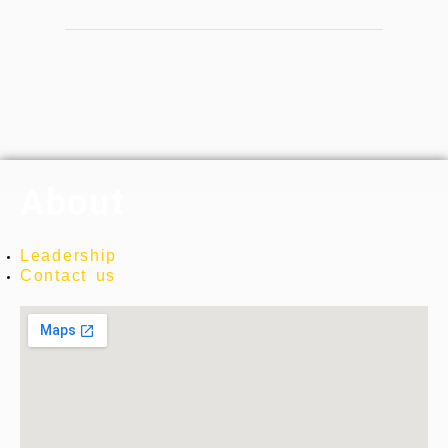
About
Leadership
Contact us