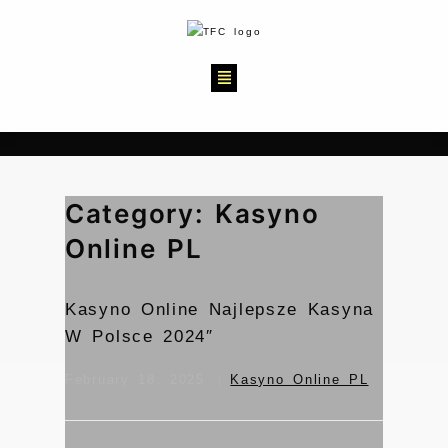
Category:
Kasyno
Online PL
Kasyno Online Najlepsze Kasyna
W Polsce 2024″
February 18, 2025
Kasyno Online PL