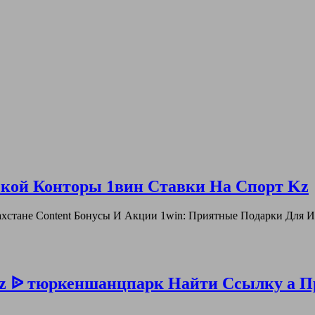
кой Конторы 1вин Ставки На Спорт Kz
стане Content Бонусы И Акции 1win: Приятные Подарки Для Иг
 ᐉ тюркеншанцпарк Найти Ссылку а Пр