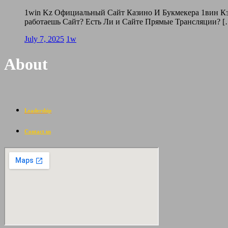
1win Kz Официальный Сайт Казино И Букмекера 1вин Кз
работаешь Сайт? Есть Ли и Сайте Прямые Трансляции? [
July 7, 2025
1w
About
Leadership
Contact us