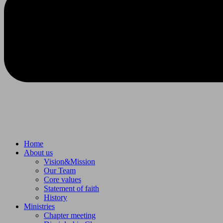
Home
About us
Vision&Mission
Our Team
Core values
Statement of faith
History
Ministries
Chapter meeting