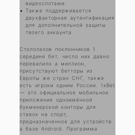
видеослотами.
Также поддерживается
двухфакторная аутентификация
для дополнительной защиты
твоего аккаунта.
Стололазов поклонников 1
середине бет, число них давно
перевалило а миллион,
присутствуют бетторы из
Европы же стран СНГ, также
есть игроки одним России. 1xBet
— это официальное мобильное
приложение одноимённой
букмекерской конторы для
ставок на спорт,
предназначенное для устройств
а базе Android. Программа