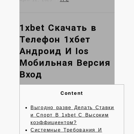
1xbet Cкачать в
Телефон 1хбет
Андроид И Ios
Мобильная Версия
Вход
Content
Выгодно разве Делать Ставки
и Спорт В 1xbet С Высоким
коэффициентом?
Системные Требования И