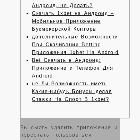
Андроид, не Делать?
Скачать 1xbet на Андроид –
Мобильное Приложение
Букмекерской Конторы
дополнительные Возможности
При Скачивании Betting
Приложения 1xbet На Android
Bet Скачать в Андроид:
Приложение и Телефон Для
Android
не Ли Возможность иметь
Какие-нибудь Бонусы делая
Ставки На Спорт В 1xbet?
Вы смогу удалить приложение и
перестать пользоваться