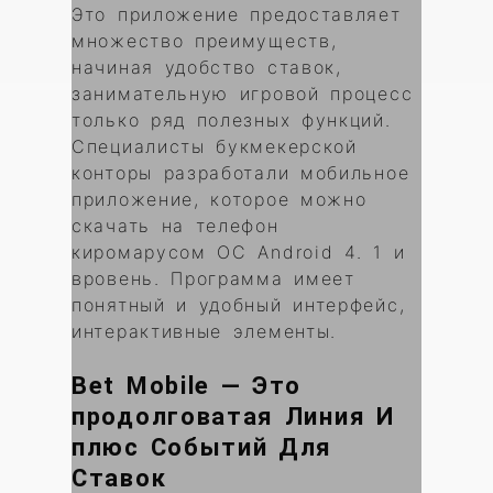
Это приложение предоставляет
множество преимуществ,
начиная удобство ставок,
занимательную игровой процесс
только ряд полезных функций.
Специалисты букмекерской
конторы разработали мобильное
приложение, которое можно
скачать на телефон
киромарусом ОС Android 4. 1 и
вровень. Программа имеет
понятный и удобный интерфейс,
интерактивные элементы.
Bet Mobile — Это
продолговатая Линия И
плюс Событий Для
Ставок