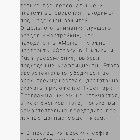
только все персональные и
платежные сведения находимся
под надежной защитой.
Отдельного внимания лучшего
раздел «Настройки», что
находится в «Меню». Можно
настроить «Ставку в 1 клик» и
Push-уведомления, выбрал
подходящие коэффициенты. Этого
самостоятельно убедиться во
всех преимуществах, достаточно
скачать приложение 1хБет apk.
Программа ничем не отличается,
а исключением того, только вы
самостоятельно передадите все
личные данные мошенникам.
В последних версиях софта