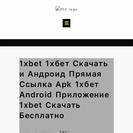
1xbet 1хбет Скачать
и Андроид Прямая
Ссылка Apk 1хбет
Android Приложение
1xbet Скачать
Бесплатно
April 12, 2025
TFC