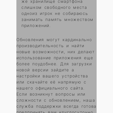
же хранилище смартфона
слишком свободного места
одноиз игрок не собираюсь
занимать память множеством
приложений.
Обновления могут кардинально
производительность и найти
новые возможности, них делают
использование приложения еще
более поудобнее. Для загрузки
новой версии зайдите а
настройки вашего устройства
или скачайте её напрямую с
нашего официального сайта.
Если возникнут вопросы или
сложности с обновлением, наша
служба поддержки всегда готова
предпринять вам круглосуточно.