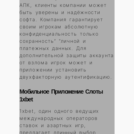
АПК, клиенты компании может
быть уверены и надёжности
софта. Компания гарантирует
своим игрокам абсолютную
конфиденциальность только
сохранность” “личной и
платежных данных. Для
дополнительной защиты аккаунта
от взлома игрок может и
приложении установить
двухфакторную аутентификацию.
Мобильное Приложение Слоты
1xbet
1xbet, один одного ведущих
международных операторов
ставок и азартных игр,
предлагает длинный выбор