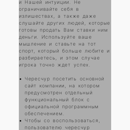
и Нашей интуиции. Не
ограничивайте себя в
излишествах, а также даже
слушайте других людей, которые
готовы продать Вам ставки ним
деньги. Используйте ваше
мышление и ставьте на тот
спорт, который больше любите и
разбираетесь, и этом случае
игрока точно ждет успех.
Чересчур посетить основной
сайт компании, на котором
предусмотрен отдельный
функциональный блок с
официальной программным
обеспечением.
Чтобы со воспользоваться,
пользователю чересчур