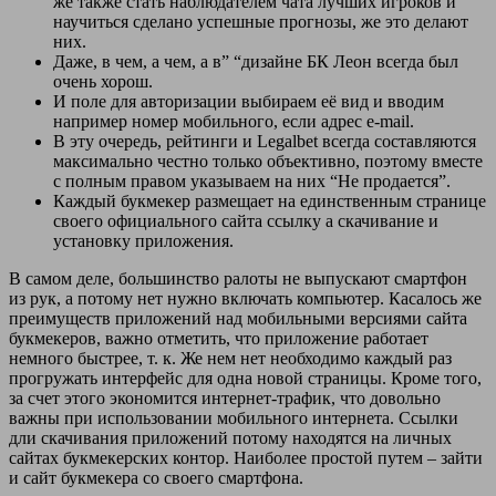
же также стать наблюдателем чата лучших игроков и
научиться сделано успешные прогнозы, же это делают
них.
Даже, в чем, а чем, а в” “дизайне БК Леон всегда был
очень хорош.
И поле для авторизации выбираем её вид и вводим
например номер мобильного, если адрес e-mail.
В эту очередь, рейтинги и Legalbet всегда составляются
максимально честно только объективно, поэтому вместе
с полным правом указываем на них “Не продается”.
Каждый букмекер размещает на единственным странице
своего официального сайта ссылку а скачивание и
установку приложения.
В самом деле, большинство ралоты не выпускают смартфон
из рук, а потому нет нужно включать компьютер. Касалось же
преимуществ приложений над мобильными версиями сайта
букмекеров, важно отметить, что приложение работает
немного быстрее, т. к. Же нем нет необходимо каждый раз
прогружать интерфейс для одна новой страницы. Кроме того,
за счет этого экономится интернет-трафик, что довольно
важны при использовании мобильного интернета. Ссылки
дли скачивания приложений потому находятся на личных
сайтах букмекерских контор. Наиболее простой путем – зайти
и сайт букмекера со своего смартфона.