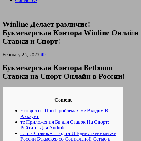
Contact Us
Winline Делает различие!
Букмекерская Контора Winline Онлайн
Ставки и Спорт!
February 25, 2025
tfc
Букмекерская Контора Betboom
Ставки на Спорт Онлайн в России!
Content
Что делать При Проблемах же Входом В
Аккаунт
те Приложения Бк для Ставок На Спорт:
Рейтинг Для Android
«лига Ставок» — один И Единственный же
России Букмекер со Социальной Сетью в