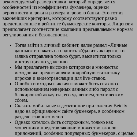
рекомендуемый размер ставки, который определяется
особенностей из коэффициента букмекера, оценки
вероятности игрока и размера игрового банка. Это тот из
важнейших критериев, которому соответствуют равно
представленные в рейтинге букмекерские конторы. Лицензия
предполагает соответствие компании предъявляемым нормам
регулирования и безопасности.
Тогда зайти в личный кабинет, далее раздел «Личные
данные» и нажать на надпись «Удалить аккаунт», то
заявка отправлена только будет, высветится только
инструкция по удалению.
Мы предлагаете высокие котировки а множество
исходов же предоставляем подробную статистику
игроков и видеотрансляции для live-ставок.
Ошибка и входом в аккаунт может быть связано с
использованием неверных данных либо пароля с
блокировкой аккаунта, его удалением, техническим
сбоем.
Скачать мобильные и десктопное приложения Betcity
надо на официальном сайте букмекера, в особенном
разделе главного меню.
Однако хотелось быть осторожным, только как
мошенники представляющие множество клонов
приложений, особенно популярных букмекеров, с целью