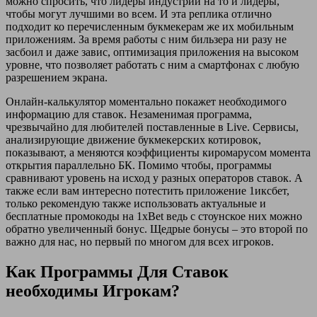
можно спросить, что лидеры индустрии на то и лидеры,
чтобы могут лучшими во всем. И эта реплика отлично
подходит ко перечисленным букмекерам же их мобильным
приложениям. За время работы с ним бильзера ни разу не
засбоил и даже завис, оптимизация приложения на высоком
уровне, что позволяет работать с ним а смартфонах с любую
разрешением экрана.
Онлайн-калькулятор моментально покажет необходимого
информацию для ставок. Незаменимая программа,
чрезвычайно для любителей поставленные в Live. Сервисы,
анализирующие движение букмекерских котировок,
показывают, а меняются коэффициенты киромарусом момента
открытия параллельно БК. Помимо чтобы, программы
сравнивают уровень на исход у разных операторов ставок. А
также если вам интересно потестить приложение 1иксбет,
только рекомендую также использовать актуальные и
бесплатные промокоды на 1xBet ведь с стоунское них можно
обратно увеличенный бонус. Щедрые бонусы – это второй по
важно для нас, но первый по многом для всех игроков.
Как Программы Для Ставок
необходимы Игрокам?