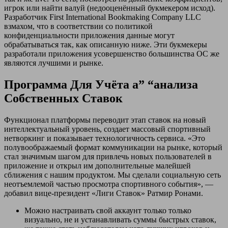
игрок или найти валуй (недооценённый букмекером исход).
Разработчик First International Bookmaking Company LLC
взмахом, что в соответствии со политикой
конфиденциальности приложения данные могут
обрабатываться так, как описанную ниже. Эти букмекеры
разработали приложения усовершенство большинства ОС же
являются лучшими и рынке.
Программа Для Учёта а” “анализа
Собственных Ставок
Функционал платформы переводит этап ставок на новый
интеллектуальный уровень, создает массовый спортивный
нетворкинг и показывает технологичность сервиса. «Это
полувоображаемый формат коммуникации на рынке, который
стал значимым шагом для привлечь новых пользователей в
приложение и открыл им дополнительные малейшей
сближения с нашим продуктом. Мы сделали социальную сеть
неотъемлемой частью просмотра спортивного события», —
добавил вице-президент «Лиги Ставок» Ратмир Ронами.
Можно настраивать свой аккаунт только только
визуально, не и устанавливать суммы быстрых ставок,