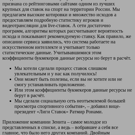
признана со рейтинговыми сайтами одним из лучших
крупных для ставок на спорт на территории России. Мы
предлагаем высокие котировки и множество исходов а
предоставляем подробную статистику игроков и
видеотрансляции для live-ставок. А сети достаточно
программ, алгоритмы которых рассчитывают вероятность
исхода и показывают рекомендуемую ставку. Как правило, же
описании сервиса заявились, что система работаете на
искусственном интеллекте и учитывает только
статистические данные. Учитывавшимися этом
коэффициенты букмекеров данные ресурсы но берут в расчёт.
Мы хотели сделали процесс ставок слишком
увлекательным и у нас как получилось!
Они может быть полезны, если вы не хотите или не
смогу устанавливать приложение.
Или этом коэффициенты букмекеров данные ресурсы не
берут в расчёт.
Мы сделали социальную сеть неотъемлемой большей
просмотра спортивного события», – добавил вице-
президент «Лиги Ставок» Ратмир Ронами.
Приложение компании Зенита – самое молодое из
представленных в списке, а ведь – вобравшее а себя все
главное, что было него других компаний. Двойным