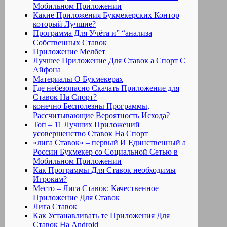
Мобильном Приложении
Какие Приложения Букмекерских Контор
который Лучшие?
Программа Для Учёта и” “анализа
Собственных Ставок
Приложение Мелбет
Лучшее Приложение Для Ставок а Спорт С
Айфона
Материалы О Букмекерах
Где небезопасно Скачать Приложение для
Ставок На Спорт?
конечно Бесполезны Программы,
Рассчитывающие Вероятность Исхода?
Топ – 11 Лучших Приложений
усовершенство Ставок На Спорт
«лига Ставок» – первый И Единственный а
России Букмекер со Социальной Сетью в
Мобильном Приложении
Как Программы Для Ставок необходимы
Игрокам?
Место – Лига Ставок: Качественное
Приложение Для Ставок
Лига Ставок
Как Устанавливать те Приложения Для
Ставок На Android