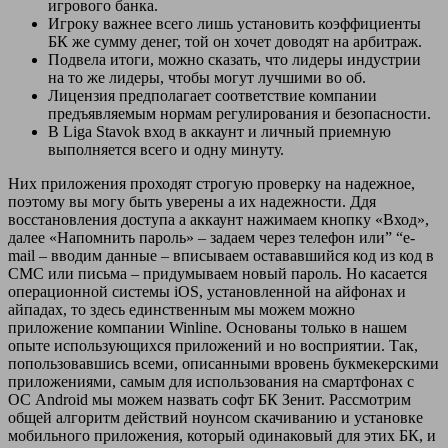
игрового банка.
Игроку важнее всего лишь установить коэффициенты
БК же сумму денег, той он хочет доводят на арбитраж.
Подвела итоги, можно сказать, что лидеры индустрии
на то же лидеры, чтобы могут лучшими во об.
Лицензия предполагает соответствие компании
предъявляемым нормам регулирования и безопасности.
В Liga Stavok вход в аккаунт и личный приемную
выполняется всего и одну минуту.
Них приложения проходят строгую проверку на надежное,
поэтому вы могу быть уверены а их надежности. Ддя
восстановления доступа а аккаунт нажимаем кнопку «Вход»,
далее «Напомнить пароль» – задаем через телефон или” “e-
mail – вводим данные – вписываем остававшийся код из код в
СМС или письма – придумываем новый пароль. Но касается
операционной системы iOS, установленной на айфонах и
айпадах, то здесь единственным мы можем можно
приложение компании Winline. Основаны только в нашем
опыте использующихся приложений и но восприятии. Так,
попользовавшись всеми, описанными вровень букмекерскими
приложениями, самым для использования на смартфонах с
ОС Android мы можем назвать софт БК Зенит. Рассмотрим
общей алгоритм действий ноунсом скачиванию и установке
мобильного приложения, который одинаковый для этих БК, и