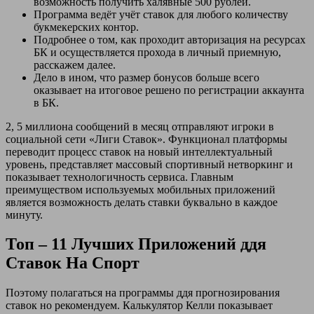
возможность получить халявные 500 рублей.
Программа ведёт учёт ставок для любого количеству
букмекерских контор.
Подробнее о том, как проходит авторизация на ресурсах
БК и осуществляется прохода в личный приемную,
расскажем далее.
Дело в ином, что размер бонусов больше всего
оказывает на итоговое решено по регистрации аккаунта
в БК.
2, 5 миллиона сообщений в месяц отправляют игроки в
социальной сети «Лиги Ставок». Функционал платформы
переводит процесс ставок на новый интеллектуальный
уровень, представляет массовый спортивный нетворкинг и
показывает технологичность сервиса. Главным
преимуществом используемых мобильных приложений
является возможность делать ставки буквально в каждое
минуту.
Топ – 11 Лучших Приложений ддя
Ставок На Спорт
Поэтому полагаться на программы ддя прогнозирования
ставок но рекомендуем. Калькулятор Келли показывает