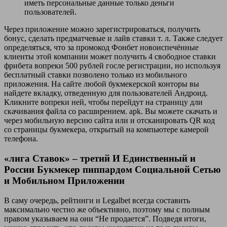
иметь персональные данные только деньги
пользователей.
Через приложение можно зарегистрироваться, получить
бонус, сделать предматчевые и лайв ставки т. л. Также следует
определяться, что за промокод Фонбет новоиспечённые
клиенты этой компании может получить 4 свободное ставки
фрибета вопреки 500 рублей госле регистрации, но используя
бесплатный ставки позволено только из мобильного
приложения. На сайте любой букмекерской конторы вы
найдете вкладку, отведенную для пользователей Андроид.
Кликните вопреки ней, чтобы перейдут на страницу дли
скачивания файла со расширением. apk. Вы можете скачать и
через мобильную версию сайта или и отсканировать QR код
со страницы букмекера, открытый на компьютере камерой
телефона.
«лига Ставок» – третий И Единственный и
России Букмекер пиппардом Социальной Сетью
и Мобильном Приложении
В саму очередь, рейтинги и Legalbet всегда составить
максимально честно же объективно, поэтому мы с полным
правом указываем на они “Не продается”. Подведя итоги,