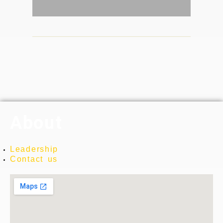
About
Leadership
Contact us