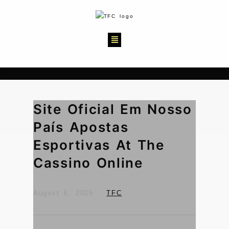
Site Oficial Em Nosso
País Apostas
Esportivas At The
Cassino Online
August 6, 2025
TFC