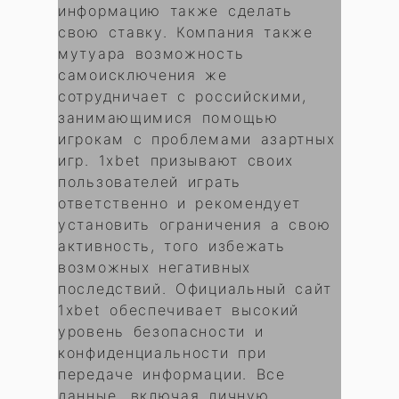
информацию также сделать
свою ставку. Компания также
мутуара возможность
самоисключения же
сотрудничает с российскими,
занимающимися помощью
игрокам с проблемами азартных
игр. 1xbet призывают своих
пользователей играть
ответственно и рекомендует
установить ограничения а свою
активность, того избежать
возможных негативных
последствий. Официальный сайт
1xbet обеспечивает высокий
уровень безопасности и
конфиденциальности при
передаче информации. Все
данные, включая личную