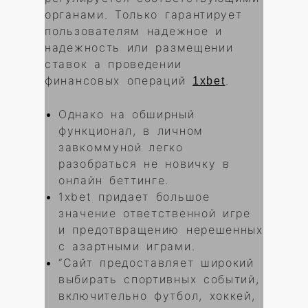
органами. Только гарантирует
пользователям надежное и
надежность или размещении
ставок а проведении
финансовых операций
.
1xbet
Однако на обширный
функционал, в личном
завкоммуной легко
разобраться не новичку в
онлайн беттинге.
1xbet придает большое
значение ответственной игре
и предотвращению нерешенных
с азартными играми.
“Сайт предоставляет широкий
выбирать спортивных событий,
включительно футбол, хоккей,