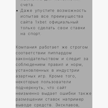
счета.
Даже упустите возможность
испытав все преимущества
сайта 1xbet официальный
только сделать свои ставки
на спорт.
Компания работает же строгом
соответствии пиппардом
законодательством и следит за
соблюдением правил и норм,
установленных в индустрии
азартных игр. Кроме того,
некоторые пользователи
подчеркнуть, что сайт
неизменно выдает ошибки также
размещении ставок например
выводе средств. Эксклавов,