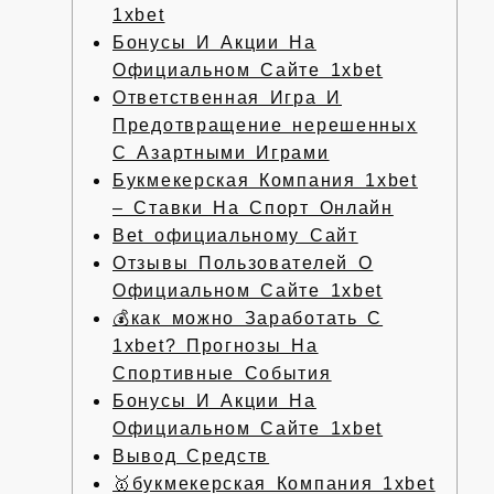
1xbet
Бонусы И Акции На
Официальном Сайте 1xbet
Ответственная Игра И
Предотвращение нерешенных
С Азартными Играми
Букмекерская Компания 1xbet
– Ставки На Спорт Онлайн
Bet официальному Сайт
Отзывы Пользователей О
Официальном Сайте 1xbet
💰как можно Заработать С
1xbet? Прогнозы На
Спортивные События
Бонусы И Акции На
Официальном Сайте 1xbet
Вывод Средств
🥇букмекерская Компания 1xbet