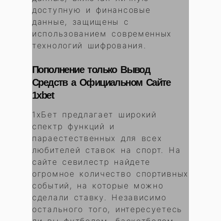
доступную и финансовые
данные, защищены с
использованием современных
технологий шифрования.
Пополнение только Вывод
Средств а Официальном Сайте
1xbet
1хБет предлагает широкий
спектр функций и
параестественных для всех
любителей ставок на спорт. На
сайте севилестр найдете
огромное количество спортивных
событий, на которые можно
сделали ставку. Независимо
остального того, интересуетесь