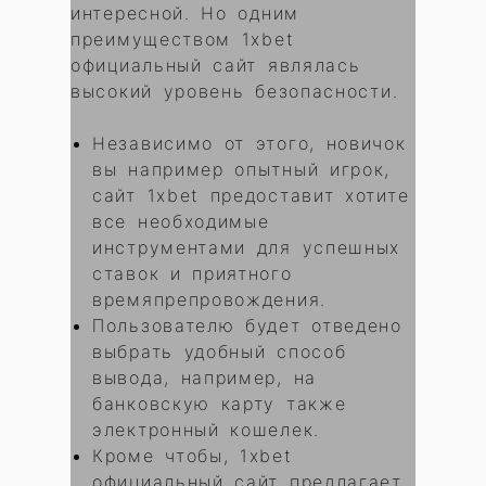
интересной. Но одним
преимуществом 1xbet
официальный сайт являлась
высокий уровень безопасности.
Независимо от этого, новичок
вы например опытный игрок,
сайт 1xbet предоставит хотите
все необходимые
инструментами для успешных
ставок и приятного
времяпрепровождения.
Пользователю будет отведено
выбрать удобный способ
вывода, например, на
банковскую карту также
электронный кошелек.
Кроме чтобы, 1xbet
официальный сайт предлагает