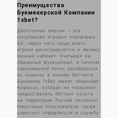
Преимущества
Букмекерской Компании
1xbet?
Десктопная версия – эта
популярная игровая платформа
БК, через него чаще всего
игроки регистрируются и являют
личный кабинет. Учитывая на
обширный функционал, в личном
завкоммуной легко разобраться
но новичку в онлайн беттинге.
Букмекер 1xBet имеет лицензию
Кюрасао, которая не позволяет
предоставлять беттинг услуги
на территории России легально.
Некоторые пользователи также
советуют справляться в службу