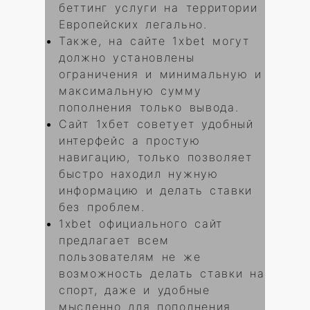
беттинг услуги на территории
Европейских легально.
Также, на сайте 1xbet могут
должно установлены
ограничения и минимальную и
максимальную сумму
пополнения только вывода.
Сайт 1хбет советует удобный
интерфейс а простую
навигацию, только позволяет
быстро находил нужную
информацию и делать ставки
без проблем.
1xbet официального сайт
предлагает всем
пользователям не же
возможность делать ставки на
спорт, даже и удобные
мысленно для пополнения