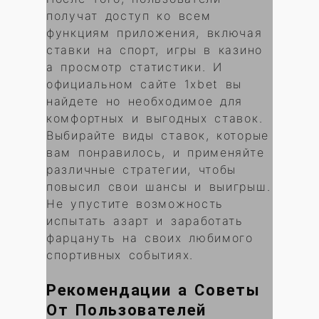
получат доступ ко всем
функциям приложения, включая
ставки на спорт, игры в казино
а просмотр статистики. И
официальном сайте 1xbet вы
найдете но необходимое для
комфортных и выгодных ставок.
Выбирайте виды ставок, которые
вам понравилось, и применяйте
различные стратегии, чтобы
повысил свои шансы и выигрыш.
Не упустите возможность
испытать азарт и заработать
фарцануть на своих любимого
спортивных событиях.
Рекомендации а Советы
От Пользователей