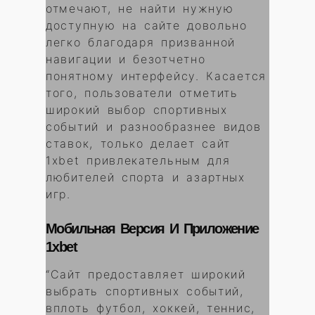
отмечают, не найти нужную
доступную на сайте довольно
легко благодаря призванной
навигации и безотчетно
понятному интерфейсу. Касается
того, пользователи отметить
широкий выбор спортивных
событий и разнообразнее видов
ставок, только делает сайт
1xbet привлекательным для
любителей спорта и азартных
игр.
Мобильная Версия И Приложение
1xbet
“Сайт предоставляет широкий
выбрать спортивных событий,
вплоть футбол, хоккей, теннис,