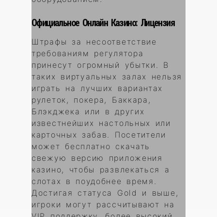
Официальное Онлайн Казино: Лицензия
Штрафы за несоответствие
требованиям регулятора
принесут огромный убытки. В
таких виртуальных залах нельзя
играть на лучших вариантах
рулеток, покера, Баккара,
Блэкджека или в других
известнейших настольных или
карточных забав. Посетители
может бесплатно скачать
свежую версию приложения
казино, чтобы развлекаться а
слотах в поудобнее время.
Достигая статуса Gold и выше,
игроки могут рассчитывают на
VIP поддержку, более высокий