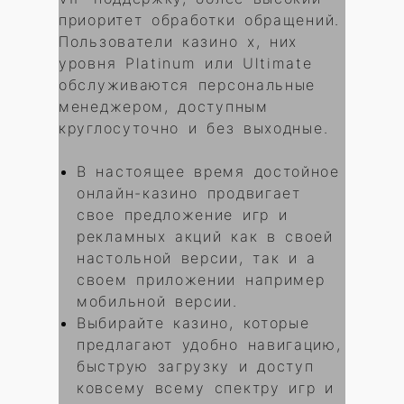
приоритет обработки обращений.
Пользователи казино х, них
уровня Platinum или Ultimate
обслуживаются персональные
менеджером, доступным
круглосуточно и без выходные.
В настоящее время достойное
онлайн-казино продвигает
свое предложение игр и
рекламных акций как в своей
настольной версии, так и а
своем приложении например
мобильной версии.
Выбирайте казино, которые
предлагают удобно навигацию,
быструю загрузку и доступ
ковсему всему спектру игр и