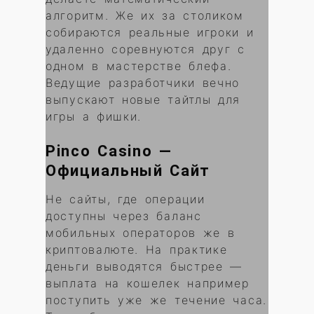
алгоритм. Же их за столиком
собираются реальные игроки и
удаленно соревнуются друг с
одном в мастерстве блефа.
Ведущие разработчики вечно
выпускают новые тайтлы для
игры а фишки.
Pinco Casino —
Официальный Сайт
Не сайты, где операции
доступны через баланс
мобильных операторов же в
криптовалюте. На практике
деньги выводятся быстрее ―
выплата на кошелек например
поступить уже же течение часа.