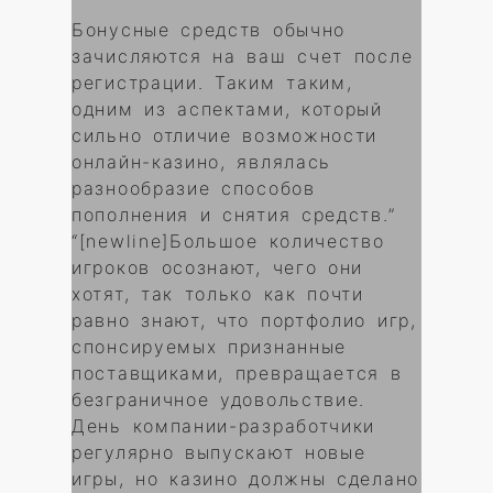
Бонусные средств обычно
зачисляются на ваш счет после
регистрации. Таким таким,
одним из аспектами, который
сильно отличие возможности
онлайн-казино, являлась
разнообразие способов
пополнения и снятия средств.”
“[newline]Большое количество
игроков осознают, чего они
хотят, так только как почти
равно знают, что портфолио игр,
спонсируемых признанные
поставщиками, превращается в
безграничное удовольствие.
День компании-разработчики
регулярно выпускают новые
игры, но казино должны сделано