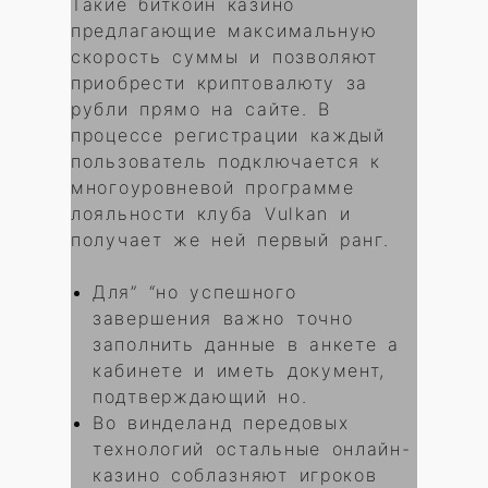
Такие биткоин казино
предлагающие максимальную
скорость суммы и позволяют
приобрести криптовалюту за
рубли прямо на сайте. В
процессе регистрации каждый
пользователь подключается к
многоуровневой программе
лояльности клуба Vulkan и
получает же ней первый ранг.
Для” “но успешного
завершения важно точно
заполнить данные в анкете а
кабинете и иметь документ,
подтверждающий но.
Во винделанд передовых
технологий остальные онлайн-
казино соблазняют игроков