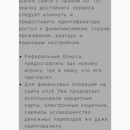
шапке сайта с правой со. По
значку достойного сервиса
следует кликнуть и
предоставить идентификатору
доступ к фамилии/имени, стране
проживания, аватару и
языковым настройкам.
Реферальные бонусы
предоставлять как новому
игроку, так и нему, кто его
пригласил.
Для финансовых операций на
сайте клуб Лев предлагает
использовали кредитные
карты, электронные кошельки,
сервисы усовершенство
денежных переводов же даже
криптовалюту.