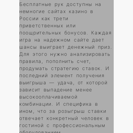
Бесплатные рук доступны на
немногие сайтах казино в
России как трети
приветственных или
поощрительных бонусов. Каждая
игра на надежном сайте дает
шансы выиграет денежный приз.
Для этого нужно анализировать
правила, пополнить счет,
продумать стратегию ставок. И
последний элемент получения
выигрыша — удача, от которой
зависит выпадение менее
высокооплачиваемой
комбинации. И специфика в
ином, что за розыгрыш ставки
отвечает конкретный человек в
гостиной с профессиональным
оборудованием.