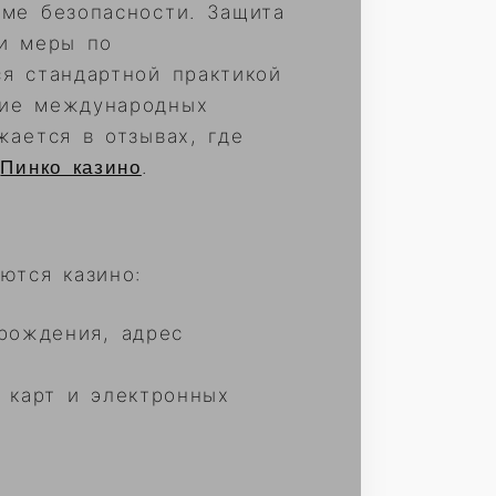
ме безопасности. Защита
 и меры по
я стандартной практикой
ние международных
ается в отзывах, где
о
.
Пинко казино
ются казино:
рождения, адрес
 карт и электронных