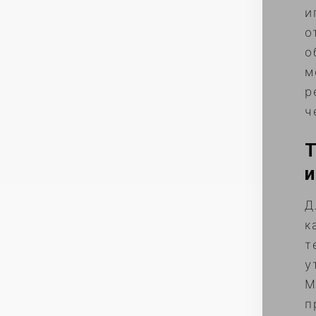
и
о
о
м
р
ч
Т
и
Д
к
т
у
М
п