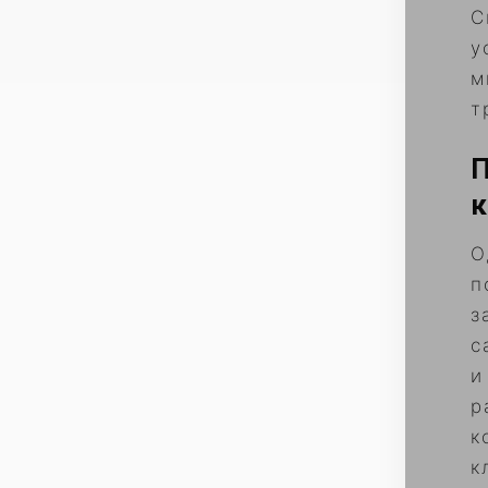
С
у
м
т
к
О
п
з
с
и
р
к
к