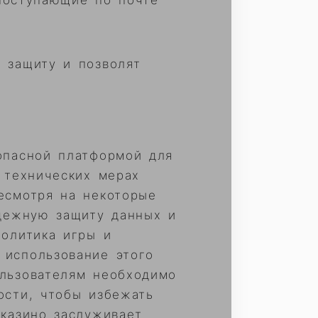
поступающие по почте
 защиту и позволят
опасной платформой для
 технических мерах
есмотря на некоторые
адежную защиту данных и
политика игры и
 использование этого
ользователям необходимо
ости, чтобы избежать
 казино заслуживает