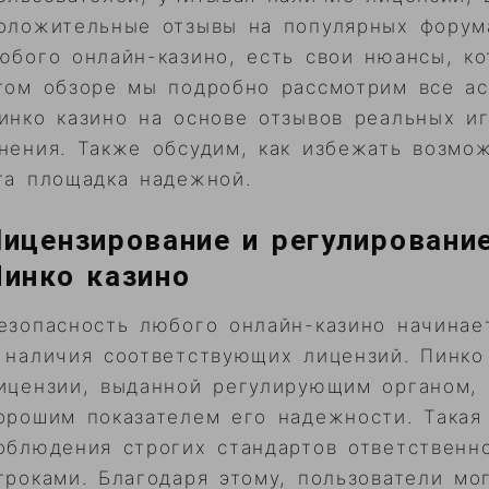
оложительные отзывы на популярных форума
юбого онлайн-казино, есть свои нюансы, ко
том обзоре мы подробно рассмотрим все ас
инко казино на основе отзывов реальных иг
нения. Также обсудим, как избежать возмо
та площадка надежной.
ицензирование и регулировани
инко казино
езопасность любого онлайн-казино начинает
 наличия соответствующих лицензий. Пинко
ицензии, выданной регулирующим органом, 
орошим показателем его надежности. Такая
облюдения строгих стандартов ответственн
гроками. Благодаря этому, пользователи мо