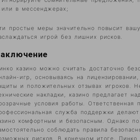
Игнорируйте сомнительные предложения, 
или в мессенджерах;
ти простые меры значительно повысит вашу
аслаждаться игрой без лишних рисков.
Заключение
инко казино можно считать достаточно без
нлайн-игр, основываясь на лицензировании,
ащиты и положительных отзывах игроков. Н
ехнические накладки, казино предлагает н
розрачные условия работы. Ответственная 
рофессиональная служба поддержки делают
азино комфортным и безопасным. Однако п
амостоятельно соблюдать правила безопасн
озможных рисков. В конечном итоге, Пинко