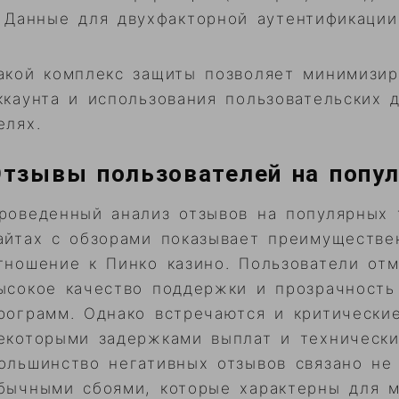
Данные для двухфакторной аутентификации
акой комплекс защиты позволяет минимизир
ккаунта и использования пользовательских 
елях.
Отзывы пользователей на попу
роведенный анализ отзывов на популярных 
айтах с обзорами показывает преимуществ
тношение к Пинко казино. Пользователи от
ысокое качество поддержки и прозрачность
рограмм. Однако встречаются и критические
екоторыми задержками выплат и технически
ольшинство негативных отзывов связано не
бычными сбоями, которые характерны для м