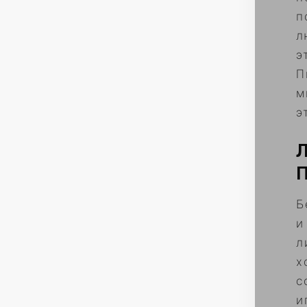
п
л
э
П
м
э
Л
П
Б
и
л
х
с
и