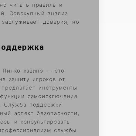
но читать правила и
ий. Совокупный анализ
 заслуживает доверия, но
 поддержка
 Пинко казино — это
на защиту игроков от
 предлагает инструменты
 функции самоисключения
я. Служба поддержки
ный аспект безопасности,
осы и консультировать
 профессионализм службы