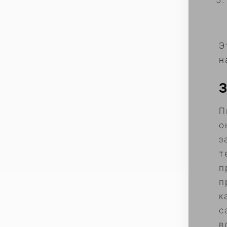
Э
н
П
о
з
т
п
п
к
с
в