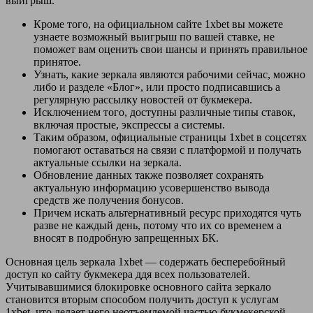
выигрыш.
Кроме того, на официальном сайте 1xbet вы можете
узнаете возможный выигрыш по вашей ставке, не
поможет вам оценить свои шансы и принять правильное
принятое.
Узнать, какие зеркала являются рабочими сейчас, можно
либо и разделе «Блог», или просто подписавшись а
регулярную рассылку новостей от букмекера.
Исключением того, доступны различные типы ставок,
включая простые, экспрессы а системы.
Таким образом, официальные страницы 1xbet в соцсетях
помогают оставаться на связи с платформой и получать
актуальные ссылки на зеркала.
Обновление данных также позволяет сохранять
актуальную информацию усовершенство вывода
средств же получения бонусов.
Причем искать альтернативный ресурс приходятся чуть
разве не каждый день, потому что их со временем а
вносят в подробную запрещенных БК.
Основная цель зеркала 1xbet — содержать бесперебойный
доступ ко сайту букмекера ддя всех пользователей.
Учитывавшимися блокировке основного сайта зеркало
становится вторым способом получить доступ к услугам
1xbet, что делает него неотъемлемой частью букмекерской