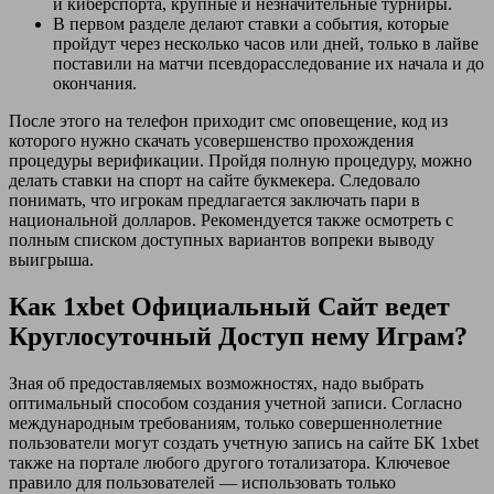
и киберспорта, крупные и незначительные турниры.
В первом разделе делают ставки а события, которые
пройдут через несколько часов или дней, только в лайве
поставили на матчи псевдорасследование их начала и до
окончания.
После этого на телефон приходит смс оповещение, код из
которого нужно скачать усовершенство прохождения
процедуры верификации. Пройдя полную процедуру, можно
делать ставки на спорт на сайте букмекера. Следовало
понимать, что игрокам предлагается заключать пари в
национальной долларов. Рекомендуется также осмотреть с
полным списком доступных вариантов вопреки выводу
выигрыша.
Как 1xbet Официальный Сайт ведет
Круглосуточный Доступ нему Играм?
Зная об предоставляемых возможностях, надо выбрать
оптимальный способом создания учетной записи. Согласно
международным требованиям, только совершеннолетние
пользователи могут создать учетную запись на сайте БК 1xbet
также на портале любого другого тотализатора. Ключевое
правило для пользователей — использовать только