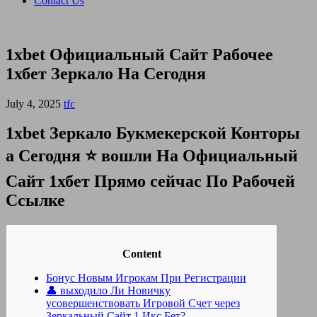
Contact Us
1xbet Официальный Сайт Рабочее
1хбет Зеркало На Сегодня
July 4, 2025
tfc
1xbet Зеркало Букмекерской Конторы
а Сегодня ⭐️ вошли На Официальный
Сайт 1хбет Прямо сейчас По Рабочей
Ссылке
Content
Бонус Новым Игрокам При Регистрации
👤 выходило Ли Новичку
усовершенствовать Игровой Счет через
Зеркальный Сайт 1 Икс Бет?