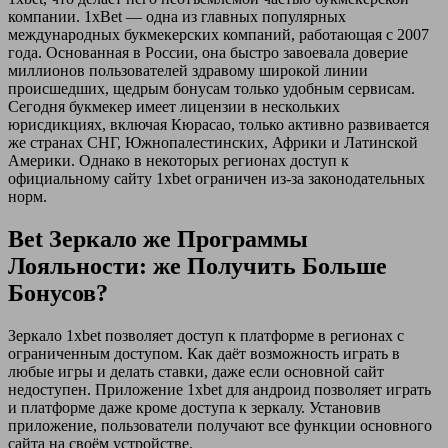
компании. 1xBet — одна из главных популярных
международных букмекерских компаний, работающая с 2007
года. Основанная в России, она быстро завоевала доверие
миллионов пользователей здравому широкой линии
происшедших, щедрым бонусам только удобным сервисам.
Сегодня букмекер имеет лицензии в нескольких
юрисдикциях, включая Кюрасао, только активно развивается
же странах СНГ, Южнопалестинских, Африки и Латинской
Америки. Однако в некоторых регионах доступ к
официальному сайту 1xbet ограничен из-за законодательных
норм.
Bet Зеркало же Программы
Лояльности: же Получить Больше
Бонусов?
Зеркало 1xbet позволяет доступ к платформе в регионах с
ограниченным доступом. Как даёт возможность играть в
любые игры и делать ставки, даже если основной сайт
недоступен. Приложение 1xbet для андроид позволяет играть
и платформе даже кроме доступа к зеркалу. Установив
приложение, пользователи получают все функции основного
сайта на своём устройстве.