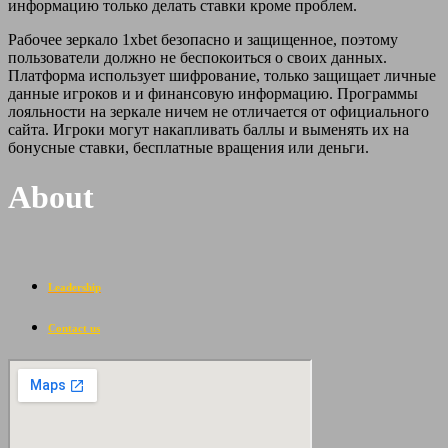
информацию только делать ставки кроме проблем.
Рабочее зеркало 1xbet безопасно и защищенное, поэтому
пользователи должно не беспокоиться о своих данных.
Платформа использует шифрование, только защищает личные
данные игроков и и финансовую информацию. Программы
лояльности на зеркале ничем не отличается от официального
сайта. Игроки могут накапливать баллы и выменять их на
бонусные ставки, бесплатные вращения или деньги.
About
Leadership
Contact us