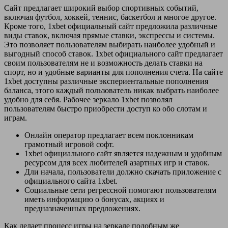
Сайт предлагает широкий выбор спортивных событий,
включая футбол, хоккей, теннис, баскетбол и многое другое.
Кроме того, 1xbet официальный сайт предложила различные
виды ставок, включая прямые ставки, экспрессы и системы.
Это позволяет пользователям выбирать наиболее удобный и
выгодный способ ставок. 1xbet официального сайт предлагает
своим пользователям не и возможность делать ставки на
спорт, но и удобные варианты для пополнения счета. На сайте
1xbet доступны различные экспериентальные пополнения
баланса, этого каждый пользователь никак выбрать наиболее
удобно для себя. Рабочее зеркало 1xbet позволял
пользователям быстро приобрести доступ ко обо слотам и
играм.
Онлайн оператор предлагает всем поклонникам
грамотный игровой софт.
1xbet официального сайт является надежным и удобным
ресурсом для всех любителей азартных игр и ставок.
Дли начала, пользователи должно скачать приложение с
официального сайта 1xbet.
Социальные сети регрессной помогают пользователям
иметь информацию о бонусах, акциях и
предназначенных предложениях.
Как делает процесс игры на зеркале подобным же