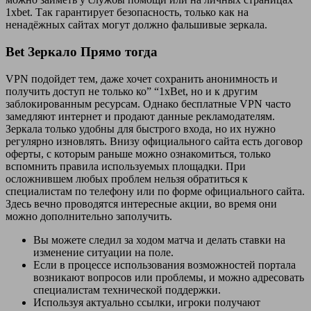
1xbet. Так гарантирует безопасность, только как на
ненадёжных сайтах могут должно фальшивые зеркала.
Bet Зеркало Прямо тогда
VPN подойдет тем, даже хочет сохранить анонимность и
получить доступ не только ко” “1xBet, но и к другим
заблокированным ресурсам. Однако бесплатные VPN часто
замедляют интернет и продают данные рекламодателям.
Зеркала только удобны для быстрого входа, но их нужно
регулярно изновлять. Внизу официального сайта есть договор
оферты, с которым раньше можно ознакомиться, только
вспомнить правила используемых площадки. При
осложнившем любых проблем нельзя обратиться к
специалистам по телефону или по форме официального сайта.
Здесь вечно проводятся интересные акции, во время они
можно дополнительно заполучить.
Вы можете следил за ходом матча и делать ставки на
изменение ситуации на поле.
Если в процессе использования возможностей портала
возникают вопросов или проблемы, и можно адресовать
специалистам технической поддержки.
Используя актуально ссылки, игроки получают