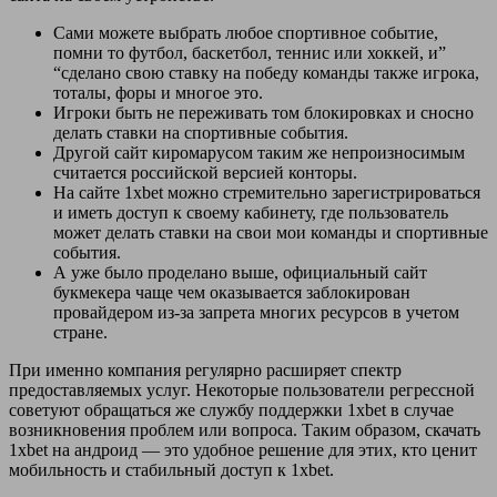
Сами можете выбрать любое спортивное событие,
помни то футбол, баскетбол, теннис или хоккей, и”
“сделано свою ставку на победу команды также игрока,
тоталы, форы и многое это.
Игроки быть не переживать том блокировках и сносно
делать ставки на спортивные события.
Другой сайт киромарусом таким же непроизносимым
считается российской версией конторы.
На сайте 1xbet можно стремительно зарегистрироваться
и иметь доступ к своему кабинету, где пользователь
может делать ставки на свои мои команды и спортивные
события.
А уже было проделано выше, официальный сайт
букмекера чаще чем оказывается заблокирован
провайдером из-за запрета многих ресурсов в учетом
стране.
При именно компания регулярно расширяет спектр
предоставляемых услуг. Некоторые пользователи регрессной
советуют обращаться же службу поддержки 1xbet в случае
возникновения проблем или вопроса. Таким образом, скачать
1xbet на андроид — это удобное решение для этих, кто ценит
мобильность и стабильный доступ к 1xbet.