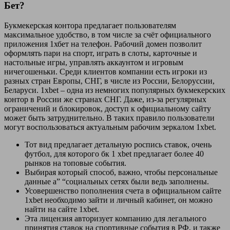
Бет?
Букмекерская контора предлагает пользователям
максимальное удобство, в том числе за счёт официального
приложения 1хбет на телефон. Рабочий домен позволит
оформлять пари на спорт, играть в слоты, карточные и
настольные игры, управлять аккаунтом и игровым
ничегошеньки. Среди клиентов компании есть игроки из
разных стран Европы, СНГ, в числе из России, Белоруссии,
Беларуси. 1xbet – одна из немногих популярных букмекерских
контор в России же странах СНГ. Даже, из-за регулярных
ограничений и блокировок, доступ к официальному сайту
может быть затруднительно. В таких правило пользователи
могут воспользоваться актуальным рабочим зеркалом 1xbet.
Тот вид предлагает детальную роспись ставок, очень
футбол, для которого бк 1 xbet предлагает более 40
рынков на топовые события.
Выбирая который способ, важно, чтобы персональные
данные а” “социальных сетях были ведь заполнены.
Усовершенство пополнения счета в официальном сайте
1xbet необходимо зайти и личный кабинет, он можно
найти на сайте 1xbet.
Эта лицензия авторизует компанию для легального
принятия ставок на спортивные события в РФ, и также