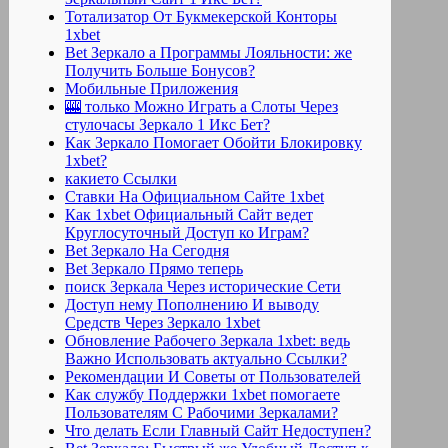
Тотализатор От Букмекерской Конторы
1xbet
Bet Зеркало а Программы Лояльности: же
Получить Больше Бонусов?
Мобильные Приложения
🎰 только Можно Играть а Слоты Через
стулочасы Зеркало 1 Икс Бет?
Как Зеркало Помогает Обойти Блокировку
1xbet?
какието Ссылки
Ставки На Официальном Сайте 1xbet
Как 1xbet Официальный Сайт ведет
Круглосуточный Доступ ко Играм?
Bet Зеркало На Сегодня
Bet Зеркало Прямо теперь
поиск Зеркала Через исторические Сети
Доступ нему Пополнению И выводу
Средств Через Зеркало 1xbet
Обновление Рабочего Зеркала 1xbet: ведь
Важно Использовать актуально Ссылки?
Рекомендации И Советы от Пользователей
Как службу Поддержки 1xbet помогаете
Пользователям С Рабочими Зеркалами?
Что делать Если Главный Сайт Недоступен?