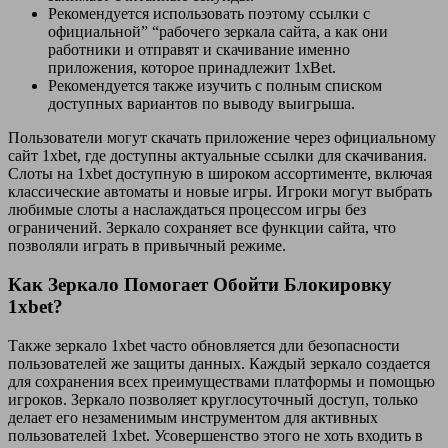
Рекомендуется использовать поэтому ссылки с
официальной” “рабочего зеркала сайта, а как они
работники и отправят и скачивание именно
приложения, которое принадлежит 1xBet.
Рекомендуется также изучить с полным списком
доступных вариантов по выводу выигрыша.
Пользователи могут скачать приложение через официальному
сайт 1xbet, где доступны актуальные ссылки для скачивания.
Слоты на 1xbet доступную в широком ассортименте, включая
классические автоматы и новые игры. Игроки могут выбрать
любимые слоты а наслаждаться процессом игры без
ограничений. Зеркало сохраняет все функции сайта, что
позволяли играть в привычный режиме.
Как Зеркало Помогает Обойти Блокировку
1xbet?
Также зеркало 1xbet часто обновляется дли безопасности
пользователей же защиты данных. Каждый зеркало создается
для сохранения всех преимуществами платформы и помощью
игроков. Зеркало позволяет круглосуточный доступ, только
делает его незаменимым инструментом для активных
пользователей 1xbet. Усовершенство этого не хоть входить в